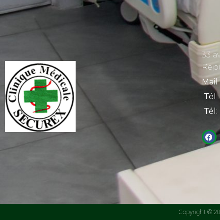
33 a
Rep
Mail
Tél
:
Tél
:
Copyright © 201