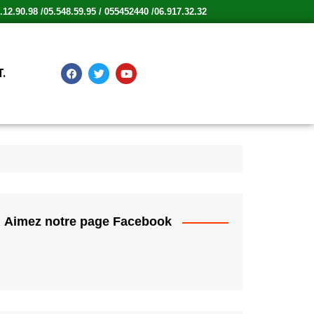
12.90.98 /05.548.59.95 / 055452440 /06.917.32.32
.
Aimez notre page Facebook