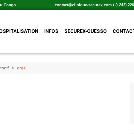
 du Congo
contact@clinique-securex.com / (+242) 226.
OSPITALISATION
INFOS
SECUREX-OUESSO
CONTACT
ratif
orga