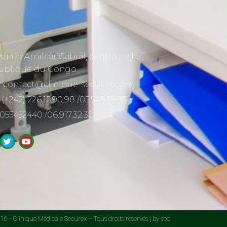
venue Amilcar Cabral, centre – ville,
ublique du Congo
: contact@clinique-securex.com
 (+242) 226.12.90.98 /05.548.59.95
 055452440 /06.917.32.32
6 - Clinique Médicale Securex – Tous droits réservés | by sbo