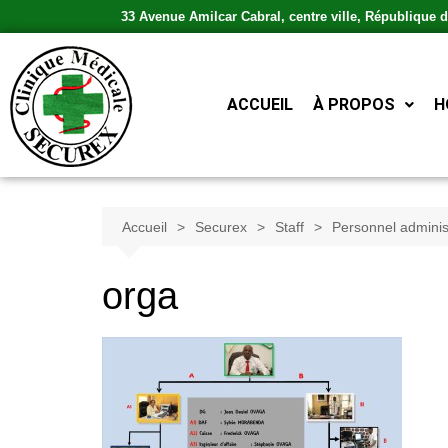
33 Avenue Amilcar Cabral, centre ville, République
ACCUEIL
À PROPOS
H
Accueil
Securex
Staff
Personnel administ
orga