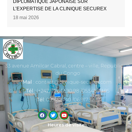
DIPLOMATIQUE JAPONAISE SUR
L’EXPERTISE DE LA CLINIQUE SECUREX
18 mai 2026
33 avenue Amilcar Cabral, centre – ville, Republique
du Congo
Mail
: contact@clinique-securex.com
Tél
: (+242) 226.12.90.98 /05.548.59.95
Tél
: 055452440 /06.917.32.32
Heures de visite