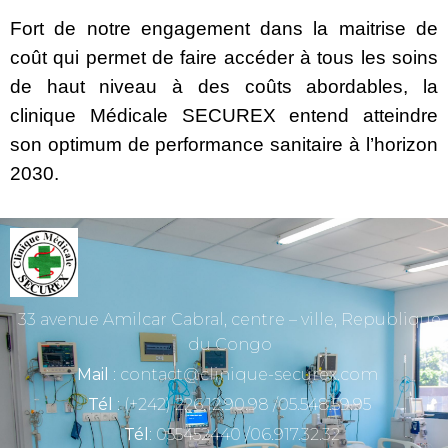
Fort de notre engagement dans la maitrise de
coût qui permet de faire accéder à tous les soins
de haut niveau à des coûts abordables, la
clinique Médicale SECUREX entend atteindre
son optimum de performance sanitaire à l’horizon
2030.
33 avenue Amilcar Cabral, centre – ville, Republique
du Congo
Mail
: contact@clinique-securex.com
Tél
: (+242) 226.12.90.98 /05.548.59.95
Tél
: 055452440 /06.917.32.32