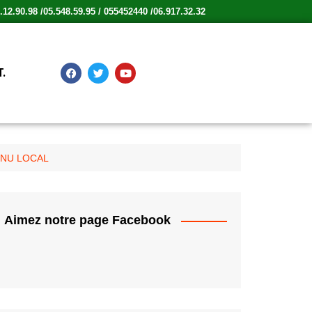
12.90.98 /05.548.59.95 / 055452440 /06.917.32.32
.
ENU LOCAL
Aimez notre page Facebook