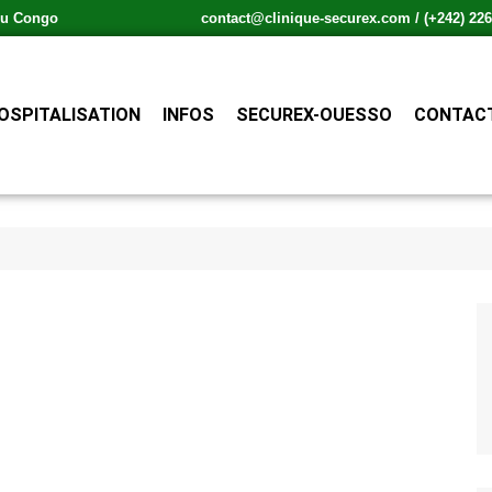
 du Congo
contact@clinique-securex.com / (+242) 226.
OSPITALISATION
INFOS
SECUREX-OUESSO
CONTACT