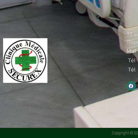
33 a
Rep
Mail
Tél
:
Tél
:
Copyright © 201