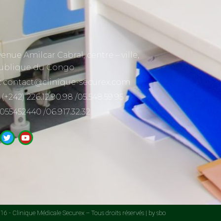
venue Amilcar Cabral, centre – ville,
ublique du Congo
: contact@clinique-securex.com
 (+242) 226.12.90.98 /05.548.59.95
 055452440 /06.917.32.32
6 - Clinique Médicale Securex – Tous droits réservés | by sbo