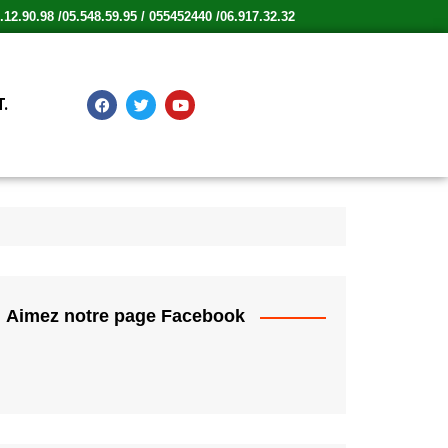
12.90.98 /05.548.59.95 / 055452440 /06.917.32.32
.
Aimez notre page Facebook