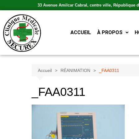
33 Avenue Amilcar Cabral, centre ville, République
ACCUEIL
À PROPOS
H
Accueil
RÉANIMATION
_FAA0311
_FAA0311