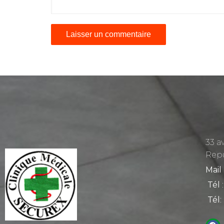
33 a
Rep
Mail
Tél
:
Tél
: