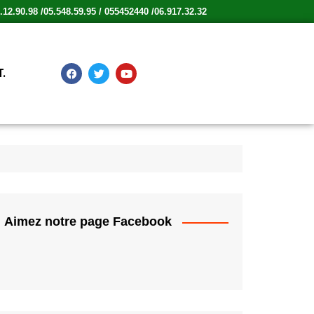
12.90.98 /05.548.59.95 / 055452440 /06.917.32.32
.
Aimez notre page Facebook