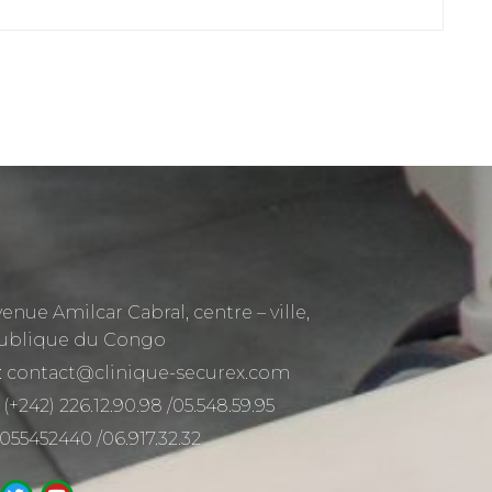
venue Amilcar Cabral, centre – ville,
ublique du Congo
: contact@clinique-securex.com
 (+242) 226.12.90.98 /05.548.59.95
 055452440 /06.917.32.32