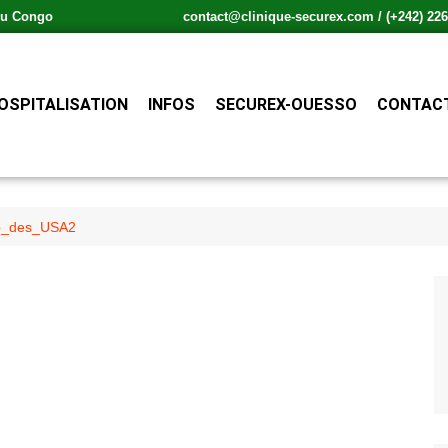
 du Congo
contact@clinique-securex.com / (+242) 226.
OSPITALISATION
INFOS
SECUREX-OUESSO
CONTACT
_des_USA2