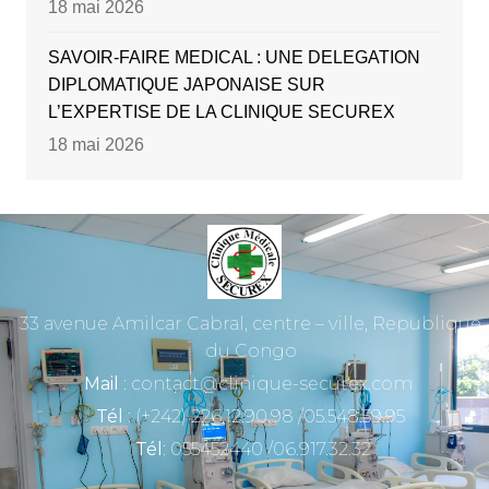
18 mai 2026
SAVOIR-FAIRE MEDICAL : UNE DELEGATION
DIPLOMATIQUE JAPONAISE SUR
L’EXPERTISE DE LA CLINIQUE SECUREX
18 mai 2026
33 avenue Amilcar Cabral, centre – ville, Republique
du Congo
Mail
: contact@clinique-securex.com
Tél
: (+242) 226.12.90.98 /05.548.59.95
Tél
: 055452440 /06.917.32.32