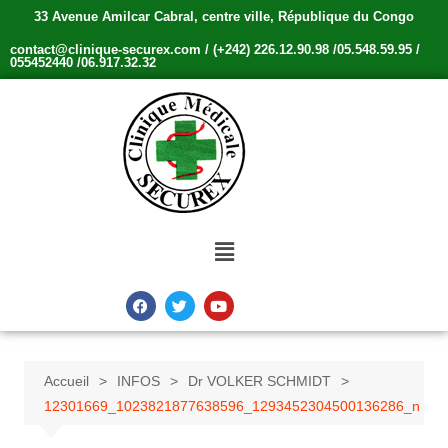
33 Avenue Amilcar Cabral, centre ville, République du Congo
contact@clinique-securex.com / (+242) 226.12.90.98 /05.548.59.95 /
055452440 /06.917.32.32
Accueil
INFOS
Dr VOLKER SCHMIDT
12301669_1023821877638596_1293452304500136286_n