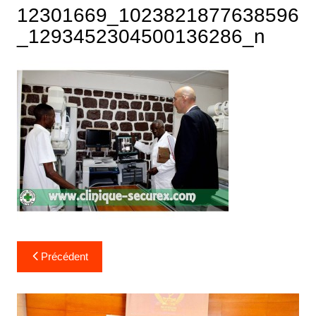
12301669_1023821877638596
_1293452304500136286_n
Précédent