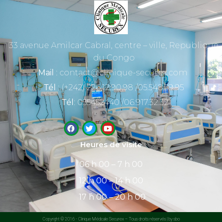
33 avenue Amilcar Cabral, centre – ville, Republique
du Congo
Mail
: contact@clinique-securex.com
Tél
: (+242) 226.12.90.98 /05.548.59.95
Tél
: 055452440 /06.917.32.32
Heures de visite
06 h 00 – 7 h 00
12 h 00 – 14 h 00
17 h 00 – 20 h 00
Copyright © 2016 - Clinique Médicale Securex – Tous droits réservés | by sbo