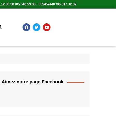
12.90.98 /05.548.59.95 / 055452440 /06.917.32.32
.
Aimez notre page Facebook