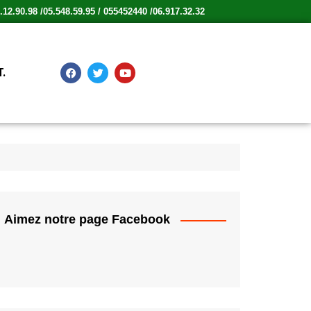
12.90.98 /05.548.59.95 / 055452440 /06.917.32.32
.
Aimez notre page Facebook