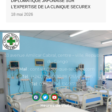
DIPLOMATIQUE JAPONAISE SUR
L’EXPERTISE DE LA CLINIQUE SECUREX
18 mai 2026
33 avenue Amilcar Cabral, centre – ville, Republique
du Congo
Mail
: contact@clinique-securex.com
Tél
: (+242) 226.12.90.98 /05.548.59.95
Tél
: 055452440 /06.917.32.32
Heures de visite