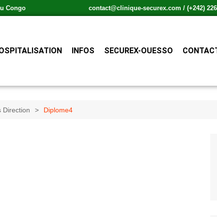
 du Congo
contact@clinique-securex.com / (+242) 226.
OSPITALISATION
INFOS
SECUREX-OUESSO
CONTACT
s Direction
Diplome4