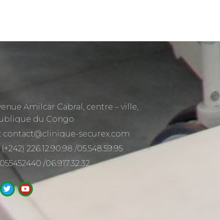
venue Amilcar Cabral, centre – ville,
ublique du Congo
: contact@clinique-securex.com
 (+242) 226.12.90.98 /05.548.59.95
 055452440 /06.917.32.32