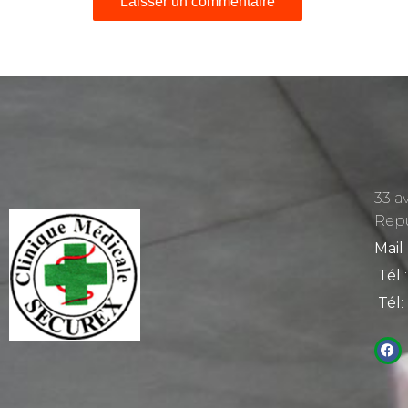
33 a
Rep
Mail
Tél
:
Tél
: