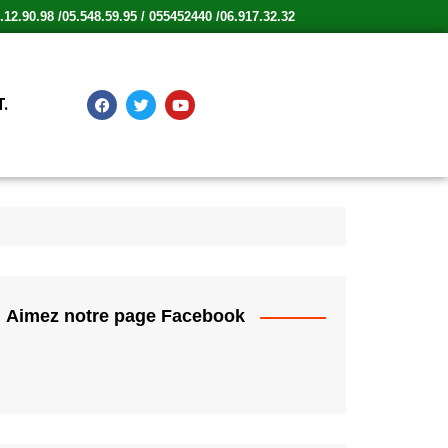
12.90.98 /05.548.59.95 / 055452440 /06.917.32.32
.
Aimez notre page Facebook