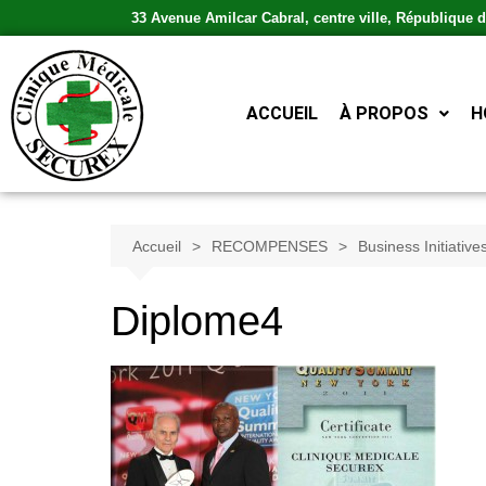
33 Avenue Amilcar Cabral, centre ville, République
ACCUEIL
À PROPOS
H
Accueil
RECOMPENSES
Business Initiative
Diplome4