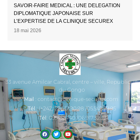
SAVOIR-FAIRE MEDICAL : UNE DELEGATION
DIPLOMATIQUE JAPONAISE SUR
L’EXPERTISE DE LA CLINIQUE SECUREX
18 mai 2026
33 avenue Amilcar Cabral, centre – ville, Republique
du Congo
Mail
: contact@clinique-securex.com
Tél
: (+242) 226.12.90.98 /05.548.59.95
Tél
: 055452440 /06.917.32.32