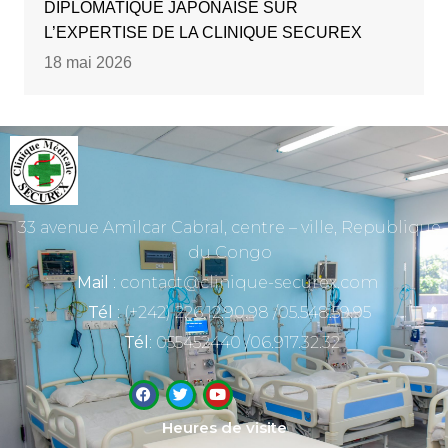
DIPLOMATIQUE JAPONAISE SUR
L’EXPERTISE DE LA CLINIQUE SECUREX
18 mai 2026
33 avenue Amilcar Cabral, centre – ville, Republique
du Congo
Mail
: contact@clinique-securex.com
Tél
: (+242) 226.12.90.98 /05.548.59.95
Tél
: 055452440 /06.917.32.32
Heures de visite