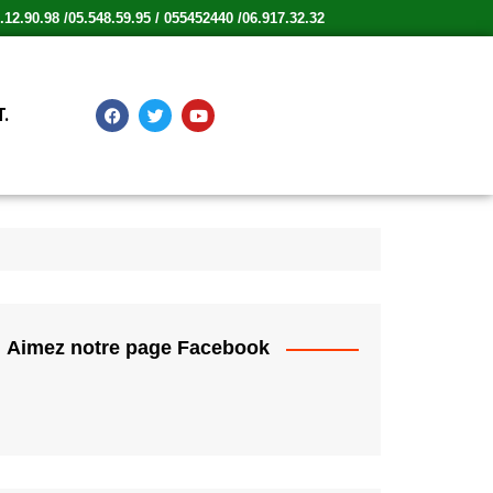
12.90.98 /05.548.59.95 / 055452440 /06.917.32.32
.
Aimez notre page Facebook