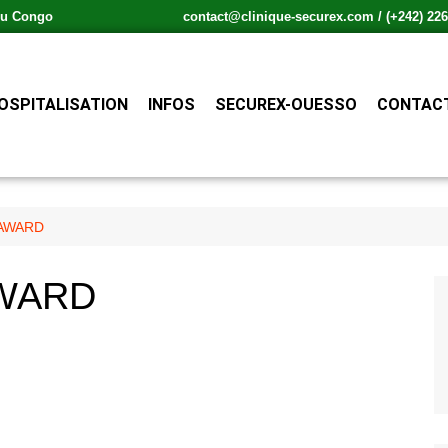
 du Congo
contact@clinique-securex.com / (+242) 226.
OSPITALISATION
INFOS
SECUREX-OUESSO
CONTACT
A AWARD
AWARD