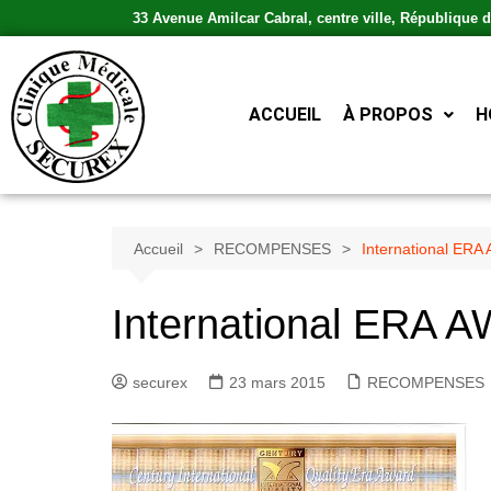
33 Avenue Amilcar Cabral, centre ville, République
ACCUEIL
À PROPOS
H
Accueil
RECOMPENSES
International ER
International ERA 
securex
23 mars 2015
RECOMPENSES