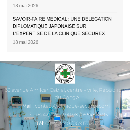
18 mai 2026
SAVOIR-FAIRE MEDICAL : UNE DELEGATION
DIPLOMATIQUE JAPONAISE SUR
L’EXPERTISE DE LA CLINIQUE SECUREX
18 mai 2026
33 avenue Amilcar Cabral, centre – ville, Republique
du Congo
Mail
: contact@clinique-securex.com
Tél
: (+242) 226.12.90.98 /05.548.59.95
Tél
: 055452440 /06.917.32.32