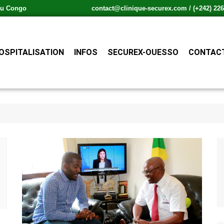
 du Congo
contact@clinique-securex.com / (+242) 226.
OSPITALISATION
INFOS
SECUREX-OUESSO
CONTACT