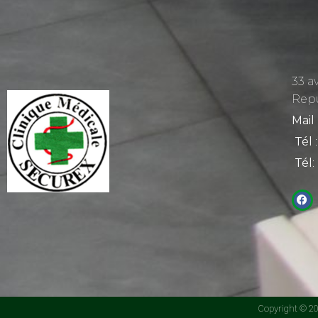
33 a
Rep
Mail
Tél
:
Tél
:
Copyright © 201