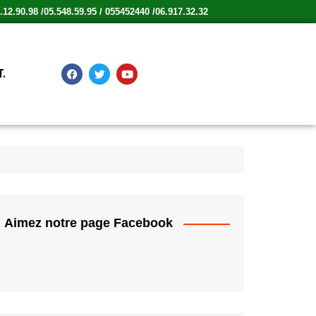
12.90.98 /05.548.59.95 / 055452440 /06.917.32.32
.
Aimez notre page Facebook