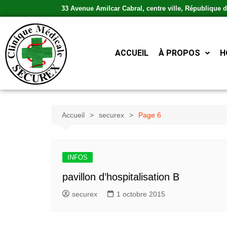
33 Avenue Amilcar Cabral, centre ville, République
ACCUEIL
À PROPOS
H
Accueil
securex
Page 6
INFOS
pavillon d’hospitalisation B
securex
1 octobre 2015