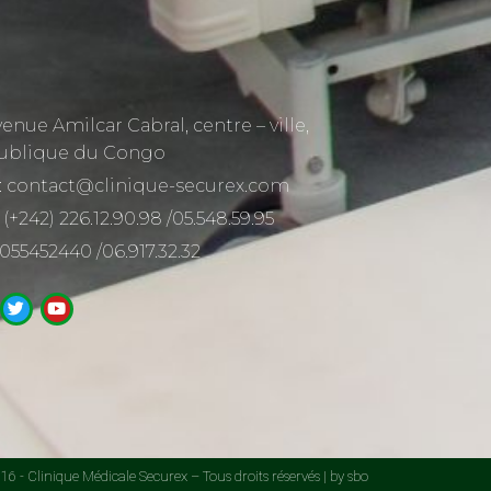
venue Amilcar Cabral, centre – ville,
ublique du Congo
: contact@clinique-securex.com
 (+242) 226.12.90.98 /05.548.59.95
 055452440 /06.917.32.32
6 - Clinique Médicale Securex – Tous droits réservés | by sbo