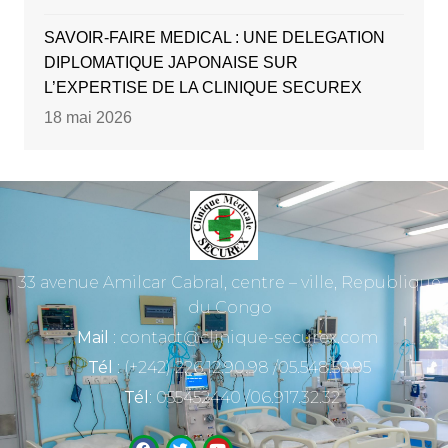
SAVOIR-FAIRE MEDICAL : UNE DELEGATION
DIPLOMATIQUE JAPONAISE SUR
L’EXPERTISE DE LA CLINIQUE SECUREX
18 mai 2026
33 avenue Amilcar Cabral, centre – ville, Republique
du Congo
Mail
: contact@clinique-securex.com
Tél
: (+242) 226.12.90.98 /05.548.59.95
Tél
: 055452440 /06.917.32.32