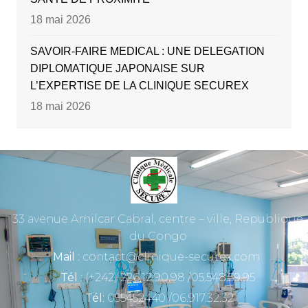
18 mai 2026
SAVOIR-FAIRE MEDICAL : UNE DELEGATION
DIPLOMATIQUE JAPONAISE SUR
L’EXPERTISE DE LA CLINIQUE SECUREX
18 mai 2026
33 avenue Amilcar Cabral, centre – ville, Republique
du Congo
Mail
: contact@clinique-securex.com
Tél
: (+242) 226.12.90.98 /05.548.59.95
Tél
: 055452440 /06.917.32.32