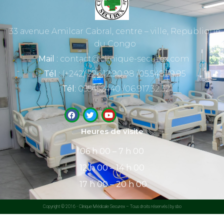
33 avenue Amilcar Cabral, centre – ville, Republique
du Congo
Mail
: contact@clinique-securex.com
Tél
: (+242) 226.12.90.98 /05.548.59.95
Tél
: 055452440 /06.917.32.32
Heures de visite
06 h 00 – 7 h 00
12 h 00 – 14 h 00
17 h 00 – 20 h 00
Copyright © 2016 - Clinique Médicale Securex – Tous droits réservés | by sbo