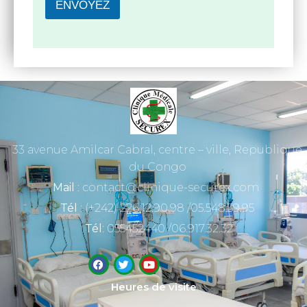
ENVOYEZ
33 avenue Amilcar Cabral, centre – ville, Republique
du Congo
Mail
: contact@clinique-securex.com
Tél
: (+242) 226.12.90.98 /05.548.59.95
Tél
: 055452440 /06.917.32.32
Heures de visite