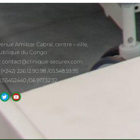
venue Amilcar Cabral, centre – ville,
ublique du Congo
: contact@clinique-securex.com
 (+242) 226.12.90.98 /05.548.59.95
 055452440 /06.917.32.32