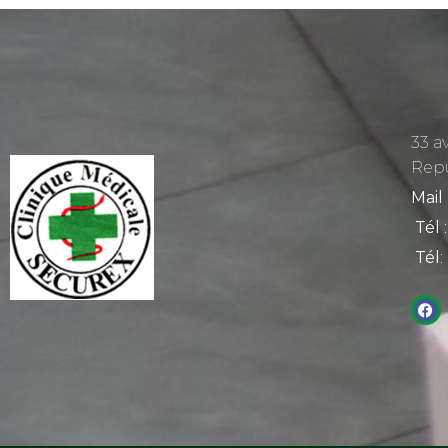
33 a
Rep
Mail
Tél
:
Tél
: