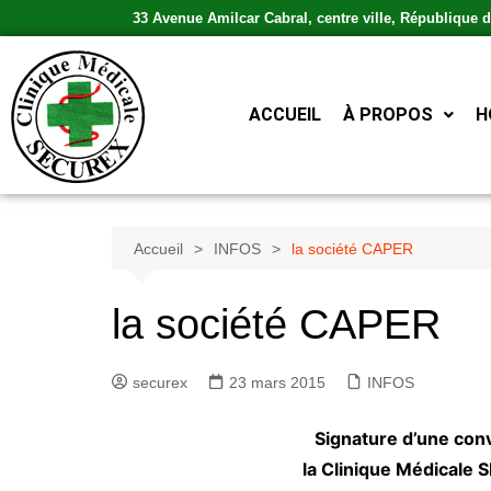
33 Avenue Amilcar Cabral, centre ville, République
ACCUEIL
À PROPOS
H
Accueil
INFOS
la société CAPER
la société CAPER
securex
23 mars 2015
INFOS
Signature d’une conv
la Clinique Médicale 