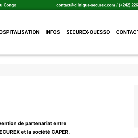
 du Congo
contact@clinique-securex.com / (+242) 226.
OSPITALISATION
INFOS
SECUREX-OUESSO
CONTACT
ention de partenariat entre
SECUREX et la société CAPER,