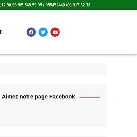
12.90.98 /05.548.59.95 / 055452440 /06.917.32.32
.
Aimez notre page Facebook