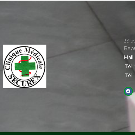
33 a
Rep
Mail
Tél
:
Tél
: