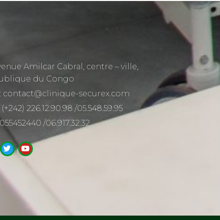
venue Amilcar Cabral, centre – ville,
ublique du Congo
: contact@clinique-securex.com
 (+242) 226.12.90.98 /05.548.59.95
 055452440 /06.917.32.32