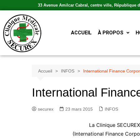
33 Avenue Amilcar Cabral, centre ville, République
ACCUEIL
À PROPOS
H
Accueil
INFOS
International Finance Corpor
International Financ
securex
23 mars 2015
INFOS
La Clinique SECUREX h
(International Finance Corp