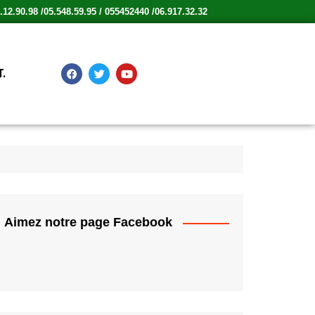
12.90.98 /05.548.59.95 / 055452440 /06.917.32.32
.
Aimez notre page Facebook