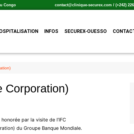
 du Congo
contact@clinique-securex.com / (+242) 226.
OSPITALISATION
INFOS
SECUREX-OUESSO
CONTACT
ation)
e Corporation)
onorée par la visite de l’IFC
oration) du Groupe Banque Mondiale.