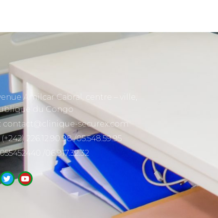
venue Amilcar Cabral, centre – ville,
ublique du Congo
: contact@clinique-securex.com
 (+242) 226.12.90.98 /05.548.59.95
 055452440 /06.917.32.32