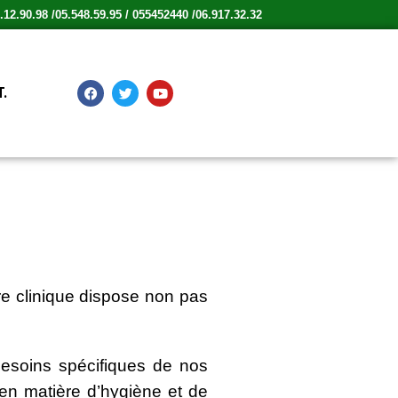
12.90.98 /05.548.59.95 / 055452440 /06.917.32.32
.
re clinique dispose non pas
besoins spécifiques de nos
 en matière d’hygiène et de