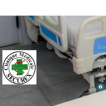
33 a
Rep
Mail
Tél
:
Tél
: