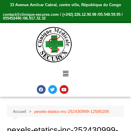
33 Avenue Amilcar Cabral, centre ville, République du Congo
contact@clinique-securex.com / (+242) 226.12.90.98 /05.548.59.95 /
055452440 /06.917.32.32
Accueil
pexels-etatics-inc-252430999-12585206
pexels-etatics-inc-252430999-